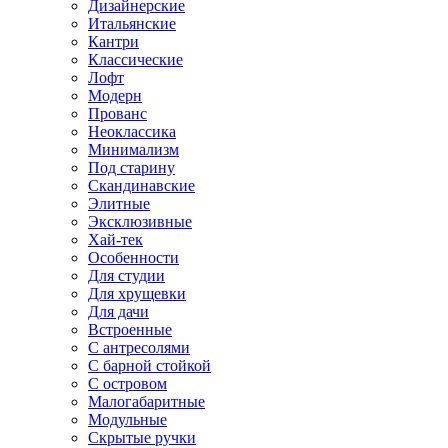
Дизайнерские
Итальянские
Кантри
Классические
Лофт
Модерн
Прованс
Неоклассика
Минимализм
Под старину
Скандинавские
Элитные
Эксклюзивные
Хай-тек
Особенности
Для студии
Для хрущевки
Для дачи
Встроенные
С антресолями
С барной стойкой
С островом
Малогабаритные
Модульные
Скрытые ручки