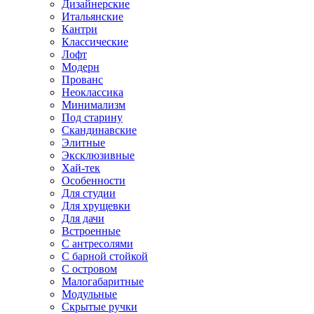
Дизайнерские
Итальянские
Кантри
Классические
Лофт
Модерн
Прованс
Неоклассика
Минимализм
Под старину
Скандинавские
Элитные
Эксклюзивные
Хай-тек
Особенности
Для студии
Для хрущевки
Для дачи
Встроенные
С антресолями
С барной стойкой
С островом
Малогабаритные
Модульные
Скрытые ручки