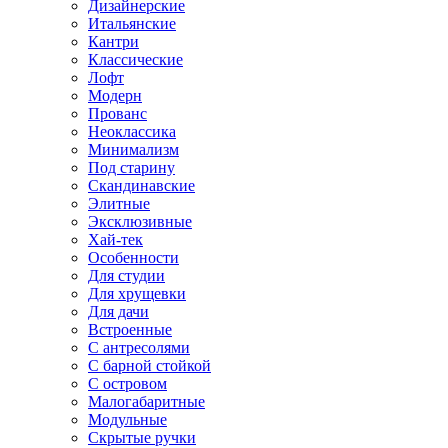
Дизайнерские
Итальянские
Кантри
Классические
Лофт
Модерн
Прованс
Неоклассика
Минимализм
Под старину
Скандинавские
Элитные
Эксклюзивные
Хай-тек
Особенности
Для студии
Для хрущевки
Для дачи
Встроенные
С антресолями
С барной стойкой
С островом
Малогабаритные
Модульные
Скрытые ручки