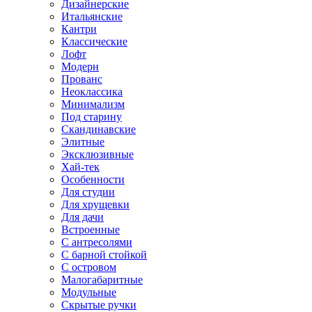
Дизайнерские
Итальянские
Кантри
Классические
Лофт
Модерн
Прованс
Неоклассика
Минимализм
Под старину
Скандинавские
Элитные
Эксклюзивные
Хай-тек
Особенности
Для студии
Для хрущевки
Для дачи
Встроенные
С антресолями
С барной стойкой
С островом
Малогабаритные
Модульные
Скрытые ручки