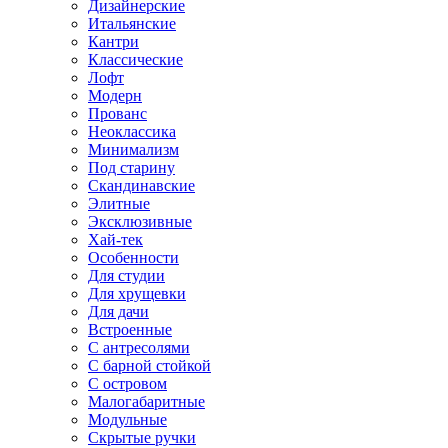
Дизайнерские
Итальянские
Кантри
Классические
Лофт
Модерн
Прованс
Неоклассика
Минимализм
Под старину
Скандинавские
Элитные
Эксклюзивные
Хай-тек
Особенности
Для студии
Для хрущевки
Для дачи
Встроенные
С антресолями
С барной стойкой
С островом
Малогабаритные
Модульные
Скрытые ручки