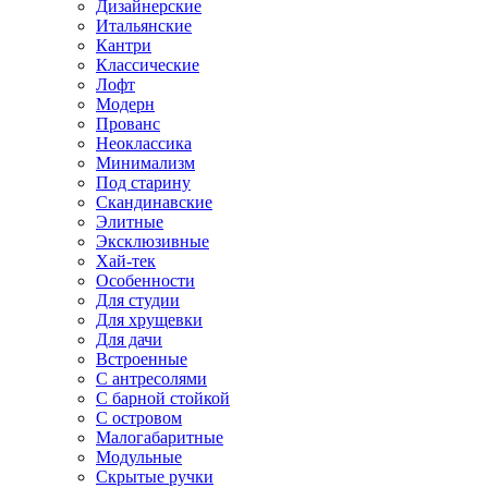
Дизайнерские
Итальянские
Кантри
Классические
Лофт
Модерн
Прованс
Неоклассика
Минимализм
Под старину
Скандинавские
Элитные
Эксклюзивные
Хай-тек
Особенности
Для студии
Для хрущевки
Для дачи
Встроенные
С антресолями
С барной стойкой
С островом
Малогабаритные
Модульные
Скрытые ручки