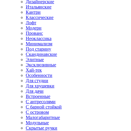
Дизайнерские
Итальянские
Кантри
Классические
Лофт
Модерн
Прованс
Неоклассика
Минимализм
Под старину
Скандинавские
Элитные
Эксклюзивные
Хай-тек
Особенности
Для студии
Для хрущевки
Для дачи
Встроенные
С антресолями
С барной стойкой
С островом
Малогабаритные
Модульные
Скрытые ручки