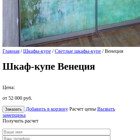
Главная
/
Шкафы-купе
/
Светлые шкафы-купе
/ Венеция
Шкаф-купе Венеция
Цена:
от 52 000
руб.
Добавить в корзину
Расчет цены
Вызвать
Заказать
замерщика
Получить расчет