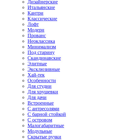
Дизайнерские
Итальянские
Кантри
Классические
Лофт
Модерн
Прованс
Неоклассика
Минимализм
Под старину
Скандинавские
Элитные
Эксклюзивные
Хай-тек
Особенности
Для студии
Для хрущевки
Для дачи
Встроенные
С антресолями
С барной стойкой
С островом
Малогабаритные
Модульные
Скрытые ручки