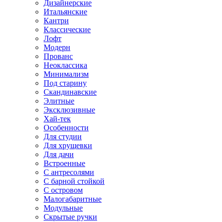
Дизайнерские
Итальянские
Кантри
Классические
Лофт
Модерн
Прованс
Неоклассика
Минимализм
Под старину
Скандинавские
Элитные
Эксклюзивные
Хай-тек
Особенности
Для студии
Для хрущевки
Для дачи
Встроенные
С антресолями
С барной стойкой
С островом
Малогабаритные
Модульные
Скрытые ручки