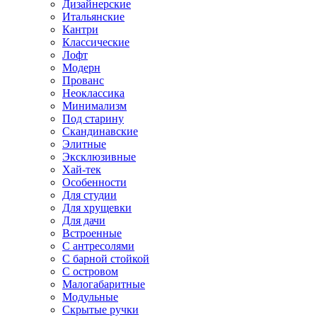
Дизайнерские
Итальянские
Кантри
Классические
Лофт
Модерн
Прованс
Неоклассика
Минимализм
Под старину
Скандинавские
Элитные
Эксклюзивные
Хай-тек
Особенности
Для студии
Для хрущевки
Для дачи
Встроенные
С антресолями
С барной стойкой
С островом
Малогабаритные
Модульные
Скрытые ручки