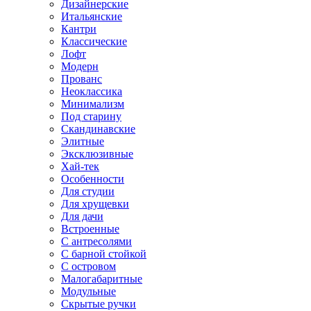
Дизайнерские
Итальянские
Кантри
Классические
Лофт
Модерн
Прованс
Неоклассика
Минимализм
Под старину
Скандинавские
Элитные
Эксклюзивные
Хай-тек
Особенности
Для студии
Для хрущевки
Для дачи
Встроенные
С антресолями
С барной стойкой
С островом
Малогабаритные
Модульные
Скрытые ручки