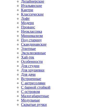
Дизайнерские
Итальянские
Кантри
Классические
Лофт
Модерн
Прованс
Неоклассика
Минимализм
Под старину
Скандинавские
Элитные
Эксклюзивные
Хай-тек
Особенности
Для студии
Для хрущевки
Для дачи
Встроенные
С антресолями
С барной стойкой
С островом
Малогабаритные
Модульные
Скрытые ручки