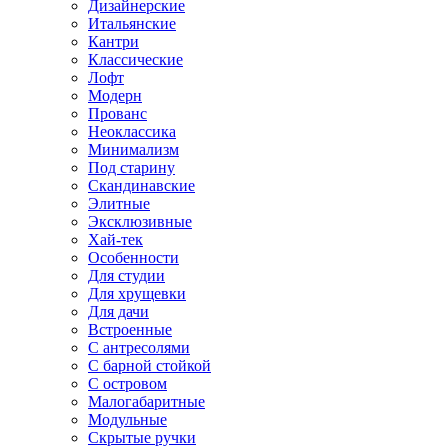
Дизайнерские
Итальянские
Кантри
Классические
Лофт
Модерн
Прованс
Неоклассика
Минимализм
Под старину
Скандинавские
Элитные
Эксклюзивные
Хай-тек
Особенности
Для студии
Для хрущевки
Для дачи
Встроенные
С антресолями
С барной стойкой
С островом
Малогабаритные
Модульные
Скрытые ручки