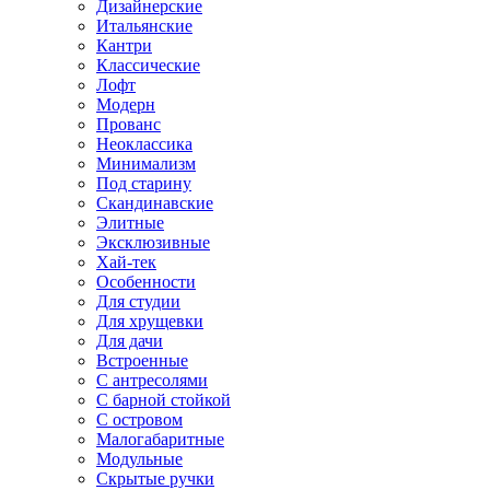
Дизайнерские
Итальянские
Кантри
Классические
Лофт
Модерн
Прованс
Неоклассика
Минимализм
Под старину
Скандинавские
Элитные
Эксклюзивные
Хай-тек
Особенности
Для студии
Для хрущевки
Для дачи
Встроенные
С антресолями
С барной стойкой
С островом
Малогабаритные
Модульные
Скрытые ручки