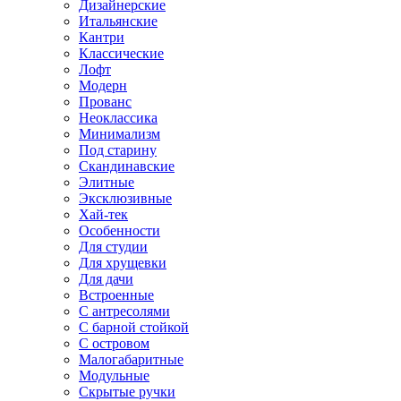
Дизайнерские
Итальянские
Кантри
Классические
Лофт
Модерн
Прованс
Неоклассика
Минимализм
Под старину
Скандинавские
Элитные
Эксклюзивные
Хай-тек
Особенности
Для студии
Для хрущевки
Для дачи
Встроенные
С антресолями
С барной стойкой
С островом
Малогабаритные
Модульные
Скрытые ручки