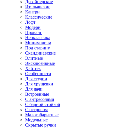
Дизайнерские
Итальянские
Кантри
Классические
Лофт
Модерн
Прованс
Неоклассика
Минимализм
Под старину
Скандинавские
Элитные
Эксклюзивные
Хай-тек
Особенности
Для студии
Для хрущевки
Для дачи
Встроенные
С антресолями
С барной стойкой
С островом
Малогабаритные
Модульные
Скрытые ручки