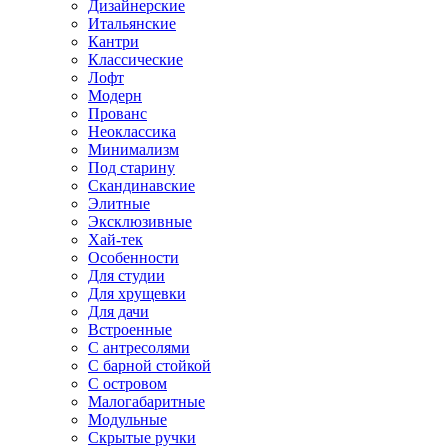
Дизайнерские
Итальянские
Кантри
Классические
Лофт
Модерн
Прованс
Неоклассика
Минимализм
Под старину
Скандинавские
Элитные
Эксклюзивные
Хай-тек
Особенности
Для студии
Для хрущевки
Для дачи
Встроенные
С антресолями
С барной стойкой
С островом
Малогабаритные
Модульные
Скрытые ручки