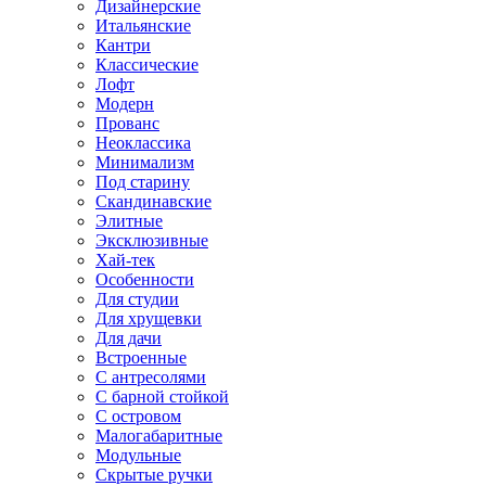
Дизайнерские
Итальянские
Кантри
Классические
Лофт
Модерн
Прованс
Неоклассика
Минимализм
Под старину
Скандинавские
Элитные
Эксклюзивные
Хай-тек
Особенности
Для студии
Для хрущевки
Для дачи
Встроенные
С антресолями
С барной стойкой
С островом
Малогабаритные
Модульные
Скрытые ручки