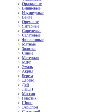
Оранжевые
Вишневые
Изумрудные
Венге
Ореховые
Янтарные
Сиреневые
Салатовые
Фиолетовые
Мятные
Золотые
Синие
Материал
МДФ
Эмаль
Акрил
Береза
Дерево
Дуб
ЛДСП
Массив
Пластик
Шпон
Экошпон
С патиной