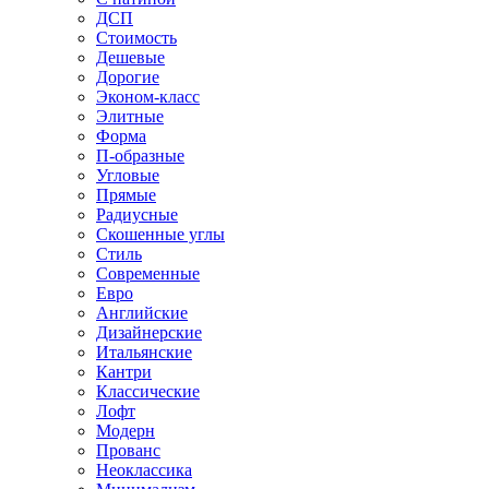
ДСП
Стоимость
Дешевые
Дорогие
Эконом-класс
Элитные
Форма
П-образные
Угловые
Прямые
Радиусные
Скошенные углы
Стиль
Современные
Евро
Английские
Дизайнерские
Итальянские
Кантри
Классические
Лофт
Модерн
Прованс
Неоклассика