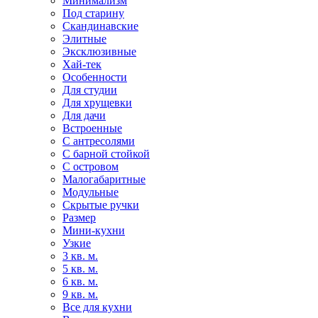
Минимализм
Под старину
Скандинавские
Элитные
Эксклюзивные
Хай-тек
Особенности
Для студии
Для хрущевки
Для дачи
Встроенные
С антресолями
С барной стойкой
С островом
Малогабаритные
Модульные
Скрытые ручки
Размер
Мини-кухни
Узкие
3 кв. м.
5 кв. м.
6 кв. м.
9 кв. м.
Все для кухни