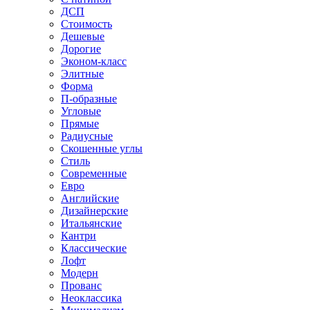
ДСП
Стоимость
Дешевые
Дорогие
Эконом-класс
Элитные
Форма
П-образные
Угловые
Прямые
Радиусные
Скошенные углы
Стиль
Современные
Евро
Английские
Дизайнерские
Итальянские
Кантри
Классические
Лофт
Модерн
Прованс
Неоклассика