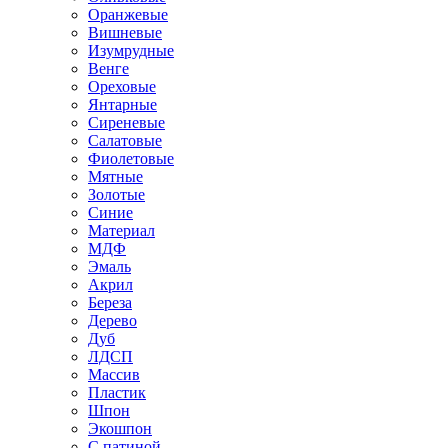
Оранжевые
Вишневые
Изумрудные
Венге
Ореховые
Янтарные
Сиреневые
Салатовые
Фиолетовые
Мятные
Золотые
Синие
Материал
МДФ
Эмаль
Акрил
Береза
Дерево
Дуб
ЛДСП
Массив
Пластик
Шпон
Экошпон
С патиной