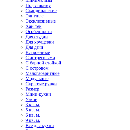
Минимализм
Под старину
Скандинавские
Элитные
Эксклюзивные
Хай-тек
Особенности
Для студии
Для хрущевки
Для дачи
Встроенные
С антресолями
С барной стойкой
С островом
Малогабаритные
Модульные
Скрытые ручки
Размер
Мини-кухни
Узкие
3 кв. м.
5 кв. м.
6 кв. м.
9 кв. м.
Все для кухни