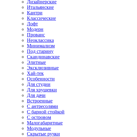
Дизайнерские
Итальянские
Кантри
Классические
Лофт
Модерн
Прованс
Неоклассика
Минимализм
Под старину
Скандинавские
Элитные
Эксклюзивные
Хай-тек
Особенности
Для студии
Для хрущевки
Для дачи
Встроенные
С антресолями
С барной стойкой
С островом
Малогабаритные
Модульные
Скрытые ручки