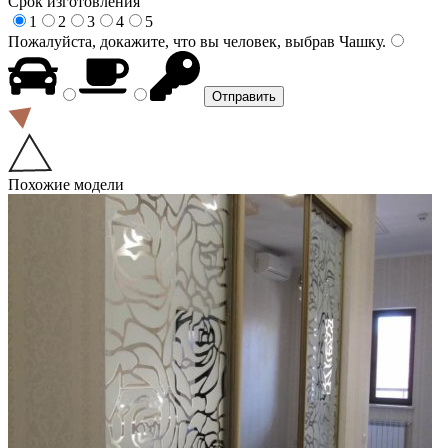
Срок изготовления
1
2
3
4
5
Пожалуйста, докажите, что вы человек, выбрав
Чашку
.
Похожие модели