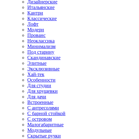
Дизайнерские
Итальянские
Кантри
Классические
Лофт
Модерн
Прованс
Неоклассика
Минимализм
Под старину
Скандинавские
Элитные
Эксклюзивные
Хай-тек
Особенности
Для студии
Для хрущевки
Для дачи
Встроенные
С антресолями
С барной стойкой
С островом
Малогабаритные
Модульные
Скрытые ручки